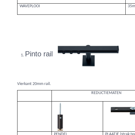
WAVEPLOOI
35
Pinto rail
Vierkant 20mm rail.
REDUCTIEMATEN
PENDEL
PLAATJE (strak te