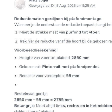
Mats Vogel
Gewijzigd op: Di, 5 Aug, 2025 om 9:25 AM
Reductiematen gordijnen bij plafondmontage
Wanneer je de onderstaande reductie toepast, hangt het
Meet de strakke maat van
plafond tot vloer
.
Trek hier de reductie vanaf die hoort bij de gekozen rail
Voorbeeldberekening:
Hoogte van vloer tot plafond:
2850 mm
Gekozen rail:
Pinto-rail met plafondpendel
Reductie voor vlinderplooi:
55 mm
Bestelmaat gordijn:
2850 mm – 55 mm = 2795 mm
Belangrijk:
Meet altijd
links, rechts en in het midden
vlakke vloer of plafond.