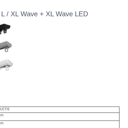
na L / XL Wave + XL Wave LED
UCTIE
mm
mm